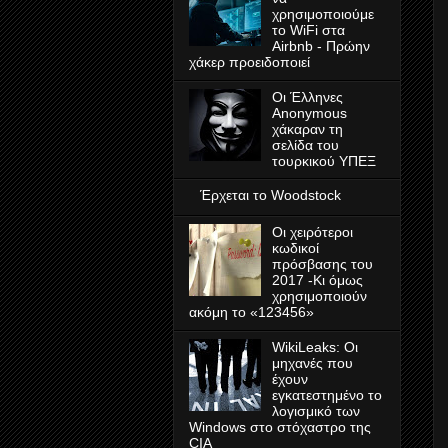
χρησιμοποιούμε
το WiFi στα
Airbnb - Πρώην
χάκερ προειδοποιεί
Οι Έλληνες
Anonymous
χάκαραν τη
σελίδα του
τουρκικού ΥΠΕΞ
Έρχεται το Woodstock
Οι χειρότεροι
κωδικοί
πρόσβασης του
2017 -Κι όμως
χρησιμοποιούν
ακόμη το «123456»
WikiLeaks: Οι
μηχανές που
έχουν
εγκατεστημένο το
λογισμικό των
Windows στο στόχαστρο της
CIA