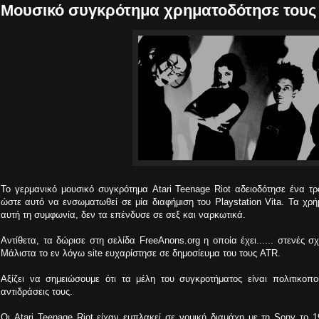
Μουσικό συγκρότημα χρηματοδότησε του
Το γερμανικό μουσικό συγκρότημα Atari Teenage Riot αδειοδότησε ένα τρα
ώστε αυτό να ενσωματωθεί σε μία διαφήμιση του Playstation Vita. Τα χ
αυτή τη συμφωνία, δεν τα επένδυσε σε σεξ και ναρκωτικά.
Αντίθετα, τα δώρισε στη σελίδα
FreeAnons.org
η οποία έχει...
... στενές 
Μάλιστα το εν λόγω site ευχαρίστησε σε δημοσίευμα του τους ATR.
Αξίζει να σημειώσουμε ότι τα μέλη του συγκροτήματος είναι πολιτικοπ
αντιδράσεις τους.
Οι Atari Teenage Riot είχαν εμπλακεί σε νομική διαμάχη με τη Sony το 19