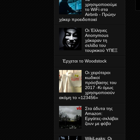
χρησιμοποιούμε
το WiFi στα
Airbnb - Πρώην
χάκερ προειδοποιεί
Οι Έλληνες
Anonymous
χάκαραν τη
σελίδα του
τουρκικού ΥΠΕΞ
Έρχεται το Woodstock
Οι χειρότεροι
κωδικοί
πρόσβασης του
2017 -Κι όμως
χρησιμοποιούν
ακόμη το «123456»
Στα άδυτα της
Amazon:
Εργάτες-σκλάβοι
ζουν με φόβο
WikiLeaks: Οι