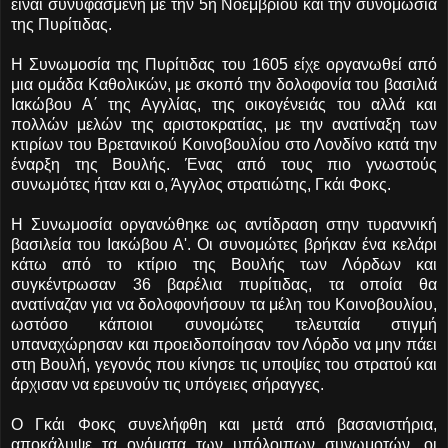
είναι συνυφασμένη με την 5η Νοεμβρίου και την συνομωσία
της Πυρίτιδας.
Η Συνωμοσία της Πυρίτιδας του 1605 είχε οργανωθεί από
μια ομάδα Καθολικών, με σκοπό την δολοφονία του βασιλιά
Ιακώβου Α΄ της Αγγλίας, της οικογένειάς του αλλά και
πολλών μελών της αριστοκρατίας, με την ανατίναξη των
κτιρίων του Βρετανικού Κοινοβουλίου στο Λονδίνο κατά την
έναρξη της Βουλής. Ένας από τους πιο γνωστούς
συνωμότες ήταν και ο, Άγγλος στρατιώτης, Γκάι Φοκς.
Η Συνωμοσία οργανώθηκε ως αντίδραση στην τυραννική
βασιλεία του Ιακώβου Α'. Οι συνομώτες βρήκαν ένα κελάρι
κάτω από το κτίριο της Βουλής των Λόρδων και
συγκέντρωσαν 36 βαρέλια πυρίτιδας, τα οποία θα
ανατίναζαν για να δολοφονήσουν τα μέλη του Κοινοβουλίου,
ωστόσο κάποιοι συνομώτες τελευταία στιγμή
υπαναχώρησαν και προειδοποίησαν τον Λόρδο να μην πάει
στη Βουλή, γεγονός που κίνησε τις υποψίες του στρατού και
άρχισαν να ερευνούν τις υπόγειες σήραγγες.
Ο Γκάι Φοκς συνελήφθη και μετά από βασανιστήρια,
αποκάλυψε τα ονόματα των υπόλοιπων συνωμοτών, οι