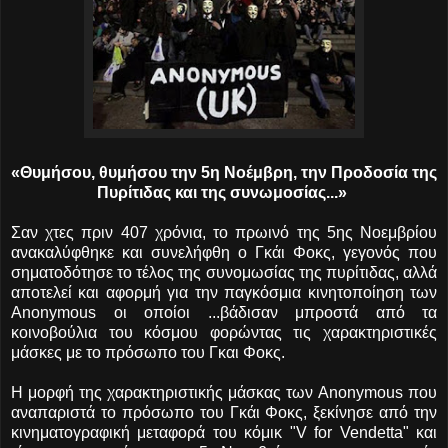
«Θυμήσου, θυμήσου την 5η Νοέμβρη, την Προδοσία της
Πυρίτιδας και της συνωμοσίας...»
Σαν χτες πριν 407 χρόνια, το πρωινό της 5ης Νοεμβρίου
ανακαλύφθηκε και συνελήφθη ο Γκάι Φοκς, γεγονός που
σηματοδότησε το τέλος της συνομωσίας της πυρίτιδας, αλλά
αποτελεί και αφορμή για την παγκόσμια κινητοποίηση των
Αnonymous οι οποίοι ...
βάδισαν μπροστά από τα
κοινοβούλια του κόσμου φορώντας τις χαρακτηριστικές
μάσκες με το πρόσωπο του Γκαι Φοκς.
Η μορφή της χαρακτηριστικής μάσκας των Anonymοus που
αναπαριστά το πρόσωπο του Γκάι Φοκς, ξεκίνησε από την
κινηματογραφική μεταφορά του κόμικ "V for Vendetta" και