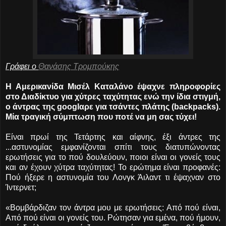
Γράφει ο
Θανάσης Τρομπούκης
Η Αμερικανίδα Μισέλ Καταλάνο έψαχνε πληροφορίες
στο Διαδίκτυο για χύτρες ταχύτητας ενώ την ίδια στιγμή,
ο άντρας της googlαρε για τσάντες πλάτης (backpacks).
Μία τραγική σύμπτωση που ποτέ να μη σας τύχει!
Είναι πρωί της Τετάρτης και αίφνης, έξι άντρες της
...
αστυνομίας εμφανίζονται σπίτι τους διατυπώνοντας
ερωτήσεις για το πού δουλεύουν, ποιοι είναι οι γονείς τους
και αν έχουν χύτρα ταχύτητας! Το ερώτημα είναι προφανές:
Πού ήξερε η αστυνομία του Λονγκ Άιλαντ τι έψαχναν στο
Ίντερνετ;
«Βομβάρδιζαν τον άντρα μου με ερωτήσεις: Από πού είναι,
Από πού είναι οι γονείς του. Ρώτησαν για εμένα, πού ήμουν,