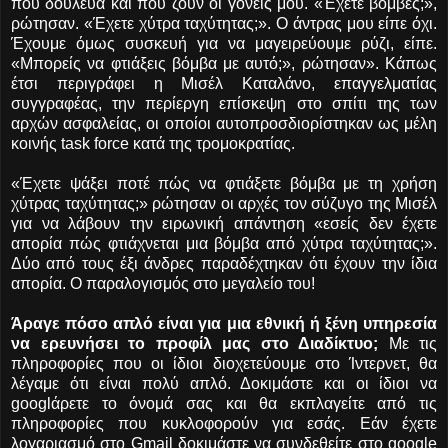
πού δούλευα και πού ζουν οι γονείς μου. «Έχετε βόμβες;»,
ρώτησαν. «Έχετε χύτρα ταχύτητας;». Ο άντρας μου είπε όχι.
Έχουμε όμως συσκευή για να μαγειρεύουμε ρύζι, είπε.
«Μπορείς να φτιάξεις βόμβα με αυτό;», ρώτησαν». Κάπως
έτσι περιγράφει η Μισέλ Καταλάνο, επαγγελματίας
συγγραφέας, την περίεργη επίσκεψη στο σπίτι της των
αρχών ασφαλείας, οι οποίοι αυτοπροσδιορίστηκαν ως μέλη
κοινής task force κατά της τρομοκρατίας.
«Έχετε ψάξει ποτέ πώς να φτιάξετε βόμβα με τη χρήση
χύτρας ταχύτητας;» ρώτησαν οι αρχές τον σύζυγο της Μισέλ
για να λάβουν την ειρωνική απάντηση «εσείς δεν έχετε
απορία πώς φτιάχνεται μια βόμβα από χύτρα ταχύτητας;».
Δύο από τους έξι άνδρες παραδέχτηκαν ότι έχουν την ίδια
απορία. Ο παραλογισμός στο μεγαλείο του!
Άραγε πόσο απλό είναι για μια εθνική ή ξένη υπηρεσία
να ερευνήσει το προφίλ μας στο Διαδίκτυο;
Με τις
πληροφορίες που οι ίδιοι διοχετεύουμε στο Ίντερνετ, θα
λέγαμε ότι είναι πολύ απλό. Δοκιμάστε και οι ίδιοι να
googlάρετε το όνομά σας και θα εκπλαγείτε από τις
πληροφορίες που κυκλοφορούν για εσάς. Εάν έχετε
λογαριασμό στο Gmail δοκιμάστε να συνδεθείτε στο google