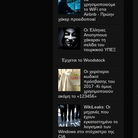
χρησιμοποιούμε
το WiFi στα
Airbnb - Πρώην
χάκερ προειδοποιεί
Οι Έλληνες
Anonymous
χάκαραν τη
σελίδα του
τουρκικού ΥΠΕΞ
Έρχεται το Woodstock
Οι χειρότεροι
κωδικοί
πρόσβασης του
2017 -Κι όμως
χρησιμοποιούν
ακόμη το «123456»
WikiLeaks: Οι
μηχανές που
έχουν
εγκατεστημένο το
λογισμικό των
Windows στο στόχαστρο της
CIA