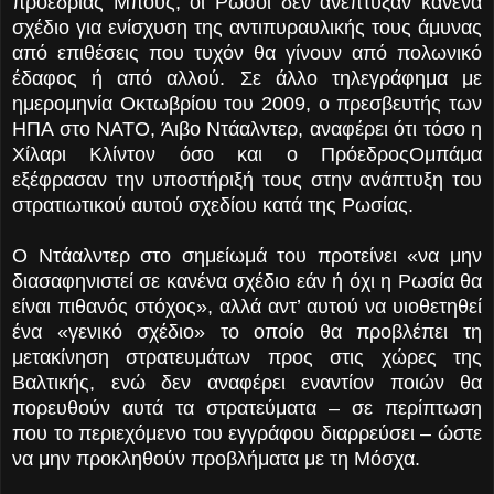
προεδρίας Μπους, οι Ρώσοι δεν ανέπτυξαν κανένα
σχέδιο για ενίσχυση της αντιπυραυλικής τους άμυνας
από επιθέσεις που τυχόν θα γίνουν από πολωνικό
έδαφος ή από αλλού. Σε άλλο τηλεγράφημα με
ημερομηνία Οκτωβρίου του 2009, ο πρεσβευτής των
ΗΠΑ στο ΝΑΤΟ, Άιβο Ντάαλντερ, αναφέρει ότι τόσο η
Χίλαρι Κλίντον όσο και ο ΠρόεδροςΟμπάμα
εξέφρασαν την υποστήριξή τους στην ανάπτυξη του
στρατιωτικού αυτού σχεδίου κατά της Ρωσίας.
Ο Ντάαλντερ στο σημείωμά του προτείνει «να μην
διασαφηνιστεί σε κανένα σχέδιο εάν ή όχι η Ρωσία θα
είναι πιθανός στόχος», αλλά αντ’ αυτού να υιοθετηθεί
ένα «γενικό σχέδιο» το οποίο θα προβλέπει τη
μετακίνηση στρατευμάτων προς στις χώρες της
Βαλτικής, ενώ δεν αναφέρει εναντίον ποιών θα
πορευθούν αυτά τα στρατεύματα – σε περίπτωση
που το περιεχόμενο του εγγράφου διαρρεύσει – ώστε
να μην προκληθούν προβλήματα με τη Μόσχα.