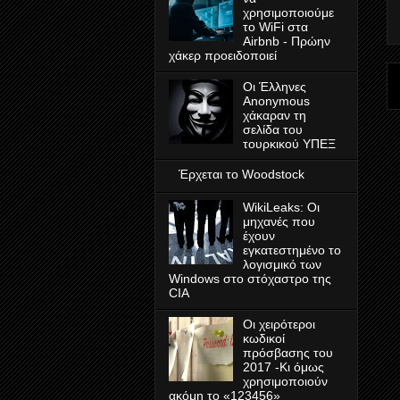
χρησιμοποιούμε
το WiFi στα
Airbnb - Πρώην
χάκερ προειδοποιεί
Οι Έλληνες
Anonymous
χάκαραν τη
σελίδα του
τουρκικού ΥΠΕΞ
Έρχεται το Woodstock
WikiLeaks: Οι
μηχανές που
έχουν
εγκατεστημένο το
λογισμικό των
Windows στο στόχαστρο της
CIA
Οι χειρότεροι
κωδικοί
πρόσβασης του
2017 -Κι όμως
χρησιμοποιούν
ακόμη το «123456»