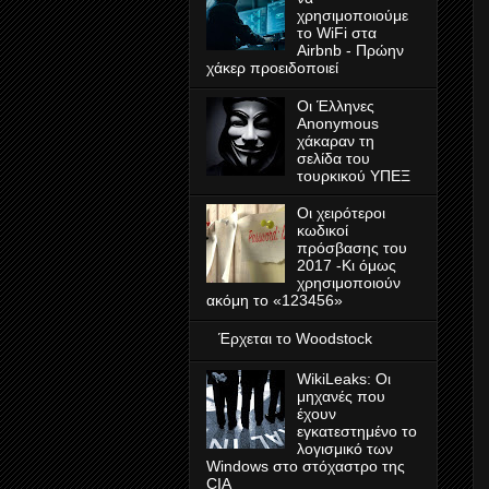
χρησιμοποιούμε
το WiFi στα
Airbnb - Πρώην
χάκερ προειδοποιεί
Οι Έλληνες
Anonymous
χάκαραν τη
σελίδα του
τουρκικού ΥΠΕΞ
Οι χειρότεροι
κωδικοί
πρόσβασης του
2017 -Κι όμως
χρησιμοποιούν
ακόμη το «123456»
Έρχεται το Woodstock
WikiLeaks: Οι
μηχανές που
έχουν
εγκατεστημένο το
λογισμικό των
Windows στο στόχαστρο της
CIA