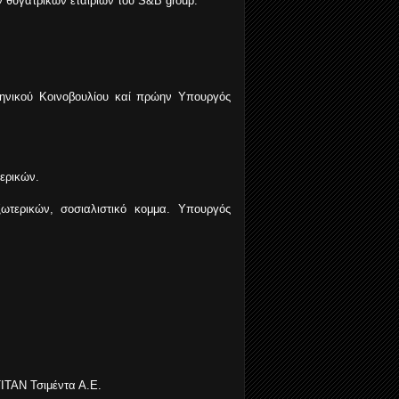
ν θυγατρικών εταιριών τού S&B group.
ληνικού Κοινοβουλίου καί πρώην Υπουργός
ερικών.
τερικών, σοσιαλιστικό κομμα. Υπουργός
ΤΙΤΑΝ Τσιμέντα Α.Ε.