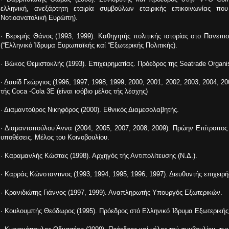
ελληνική, ανεξάρτητη εταιρία συμβούλων εταιρικής επικοινωνίας πο
Νοτιοανατολική Ευρώπη).
· Βερεμής Θάνος (1993, 1999). Καθηγητής πολιτικής ιστορίας στο Πανεπ
(“Ελληνικό Ίδρυμα Ευρωπαϊκής καί “Εξωτερικής Πολιτικής).
· Βώκος Θεμιστοκλής (1993). Επιχειρηματίας. Πρόεδρος της Seatrade Organis
· Δαυίδ Γεώργιος (1996, 1997, 1998, 1999, 2000, 2001, 2002, 2003, 2004, 20
τής Coca -Cola 3Ε (είναι ισόβιο μέλος τής λέσχης)
· Διαμαντούρος Νικηφόρος (2000). Εθνικός Διαμεσολαβητής.
· Διαμαντοπούλου Άννα (2004, 2005, 2007, 2008, 2009). Πρώην Επίτροπος
υποθέσεις. Μέλος του Κοινοβουλίου.
· Καραμανλής Κώστας (1998). Αρχηγός τής Αντιπολίτευσης (Ν.Δ.).
· Καρράς Κώνσταντινος (1993, 1994, 1995, 1996, 1997). Διευθυντής επιχειρ
· Κρανιδιώτης Γιάννος (1997, 1999). Αναπληρωτής Υπουργός Εξωτερικών.
· Κουλουμπής Θεόδωρος (1995). Πρόεδρος στό Ελληνικό Ίδρυμα Εξωτερικής 