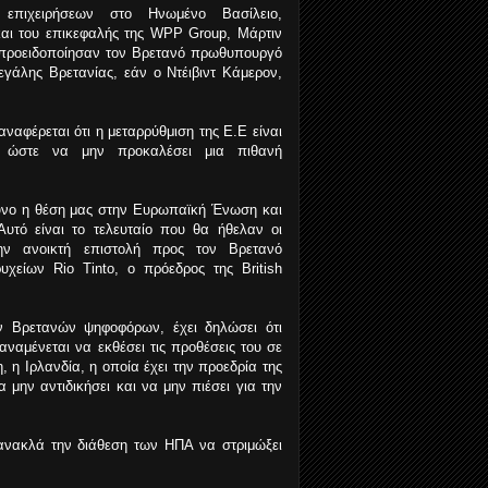
επιχειρήσεων στο Ηνωμένο Βασίλειο,
και του επικεφαλής της WPP Group, Μάρτιν
η, προειδοποίησαν τον Βρετανό πρωθυπουργό
εγάλης Βρετανίας, εάν ο Ντέιβιντ Κάμερον,
ναφέρεται ότι η μεταρρύθμιση της Ε.Ε είναι
ή ώστε να μην προκαλέσει μια πιθανή
νδυνο η θέση μας στην Ευρωπαϊκή Ένωση και
 Αυτό είναι το τελευταίο που θα ήθελαν οι
ην ανοικτή επιστολή προς τον Βρετανό
είων Rio Tinto, ο πρόεδρος της British
ν Βρετανών ψηφοφόρων, έχει δηλώσει ότι
αναμένεται να εκθέσει τις προθέσεις του σε
, η Ιρλανδία, η οποία έχει την προεδρία της
μην αντιδικήσει και να μην πιέσει για την
ανακλά την διάθεση των ΗΠΑ να στριμώξει