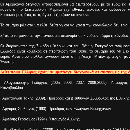
Οι Αμερικανοί δείχνουν αποφασισμένοι να ξεμπερδεύουν με το ευρώ και το
κανείς ότι το Σεπτέμβριο η Μέρκελ έχει εθνικές εκλογές και κινδυνεύει
Σοσιαλδημοκράτες τα πράγματα ζορίζουν επικίνδυνα.
Το σενάριο μάλιστα να έλθει δεύτερη και να χάσει την καγκελαρία δεν είναι
Σ” αυτό το φόντο με την παγκόσμια οικονομία σε κινούμενη άμμο η Σύνοδος
Οι διοργανωτές της Συνόδου θέλουν και τον Γιάννη Στουρνάρα ανάμεσα 
Ελλάδας είναι κομβικός σε περίπτωση που ισχύει το σενάριο του Mr Da
ευρώ. Αυτό που πολλοί αγνοούν είναι ότι η Λέσχη Μπίλντεμπεργκ ήτα
Ένωσης.
Δείτε ποιοι Έλληνες έχουν συμμετάσχει διαχρονικά σε συσκέψεις της
· Αλογοσκούφης Γεώργιος (2005, 2006, 2007, 2008,2009). Υπουργός
Κοινοβουλίου.
· Αράπογλου Τάκης (2009). Πρόεδρος καί Διευθύνων Σύμβουλος της Εθνική
· Αργυρός Στυλιανός (1993). Πρόεδρος των Ελλήνων Βιομηχάνων.
· Αρσένης Γεράσιμος (1994). Υπουργός Αμύνης.
· Βαρβιτσιώτης Θωμάς (2008). Συνιδρυτής καί πρόεδρος στήν V+O Comm