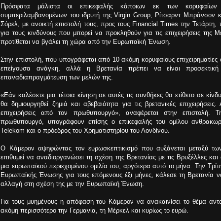
Πρόσφατα μάλιστα οι επικεφαλής κάποιων εκ των κορυφαίων 
συμπεριλαμβανομένων του ιδρυτή της Virgin Group, Ρίτσαρντ Μπράνσον 
Σόρελ, με ανοικτή επιστολή τους, προς τους Financial Times την Τετάρτ
για τους κινδύνους που μπορεί να προκληθούν για τις επιχειρήσεις της Μ
προτίθεται να βγάλει τη χώρα από την Ευρωπαϊκή Ένωση.
Στην επιστολή, που υπογράφεται από 10 ακόμη κορυφαίους επιχειρηματίες α
επείγουσα ανάγκη, αλλά η Βρετανία πρέπει να είναι προσεκτικ
επαναδιαπραγμάτευση των μελών της.
«Εάν καλέσετε μια τέτοια κίνηση σε αυτές τις συνθήκες θα ετίθετο σε κί
θα δημιουργηθεί ζημιά και αβεβαιότητα για τις βρετανικές επιχειρήσεις.
επιχειρήσεις από τον πρωθυπουργό», αναφέρεται στην επιστολή. Τ
πρωθυπουργό, υπογράφουν επίσης ο επικεφαλής του ομίλου ανθρακωρυχ
Telekom και ο πρόεδρος του Χρηματιστηρίου του Λονδίνου.
Ο Κάμερον αψηφώντας τον ευρωσκεπτικισμό που αυξάνεται μεταξύ τω
επιθυμεί να αναδιοργανώσει τη σχέση της Βρετανίας με τις Βρυξέλλες και 
μια ευρωπαϊκού περιεχομένου ομιλία του, αργότερα αυτό το μήνα. Την Τρίτη
Ευρωπαϊκής Ένωσης για τους επόμενους έξι μήνες, κάλεσε τη Βρετανία να 
αλλαγή στη σχέση της με την Ευρωπαϊκή Ένωση.
Για τους μυημένους η απόφαση του Κάμερον να ανακαινίσει το θέμα αντ
ακόμη περισσότερο την Γερμανία, τη Μέρκελ και κυρίως το ευρώ.