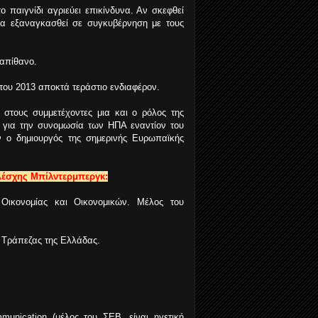
 παιγνίδι αγριεύει επικίνδυνα. Αν σκεφθεί
 να εξαναγκασθεί σε συγκυβέρνηση με τους
 απίθανο.
 του 2013 αποκτά τεράστιο ενδιαφέρον.
στους συμμετέχοντες μια και ο ρόλος της
x για την συνομωσία των ΗΠΑ εναντίον του
ν ο δημιουργός της σημερινής Ευρωπαϊκής
 Λέσχης Μπίλντερμπεργκ:
 Οικονομίας και Οικονομικών. Μέλος του
ς Τράπεζας της Ελλάδας.
unication (μέλος του ΣΕΒ, είναι ηγετική