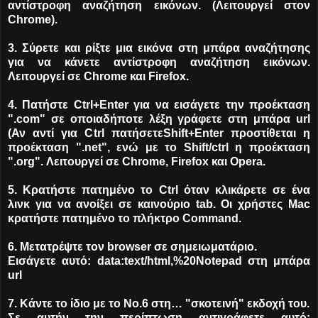
αντίστροφη αναζήτηση εικόνων. (Λειτουργεί στον
Chrome).
3. Σύρετε και ρίξτε μια εικόνα στη μπάρα αναζήτησης
για να κάνετε αντίστροφη αναζήτηση εικόνων.
Λειτουργεί σε Chrome και Firefox.
4. Πατήστε Ctrl+Enter για να εισάγετε την προέκταση
".com" σε οποιαδήποτε λέξη γράφετε στη μπάρα url
(Αν αντί για Ctrl πατήσετεShift+Enter προστίθεται η
προέκταση ".net", ενώ με το Shift/ctrl η προέκταση
".org". Λειτουργεί σε Chrome, Firefox και Opera.
5. Κρατήστε πατημένο το Ctrl όταν κλικάρετε σε ένα
λινκ για να ανοίξει σε καινούριο tab. Οι χρήστες Mac
κρατήστε πατημένο το πλήκτρο Command.
6. Μετατρέψτε τον browser σε σημειωματάριο.
Εισάγετε αυτό: data:text/html,%20Notepad στη μπάρα
url
7. Κάντε το ίδιο με το Νο.6 στη… "σκοτεινή" εκδοχή του.
Σε αυτήν την περίπτωση αντιγράφετε αυτό: