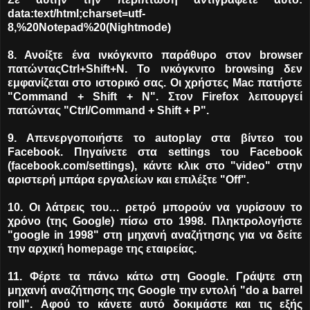
data:text/html;charset=utf-
8,%20Notepad%20(Nightmode)
8. Ανοίξτε ένα ινκόγκνιτο παράθυρο στον browser
πατώνταςCtrl+Shift+N. Το ινκόγκνιτο browsing δεν
εμφανίζεται στο ιστορικό σας. Οι χρήστες Mac πατήστε
"Command + Shift + N". Στον Firefox λειτουργεί
πατώντας "Ctrl/Command + Shift + P".
9. Απενεργοποιήστε το autoplay στα βίντεο του
Facebook. Πηγαίνετε στα settings του Facebook
(facebook.com/settings), κάντε κλικ στο "video" στην
αριστερή μπάρα εργαλείων και επιλέξτε "Off".
10. Οι λάτρεις του… ρετρό μπορούν να γυρίσουν το
χρόνο (της Google) πίσω στο 1998. Πληκτρολογήστε
"google in 1998" στη μηχανή αναζήτησης για να δείτε
την αρχική homepage της εταιρείας.
11. Φέρτε τα πάνω κάτω στη Google. Γράψτε στη
μηχανή αναζήτησης της Google την εντολή "do a barrel
roll". Αφού το κάνετε αυτό δοκιμάστε και τις εξής