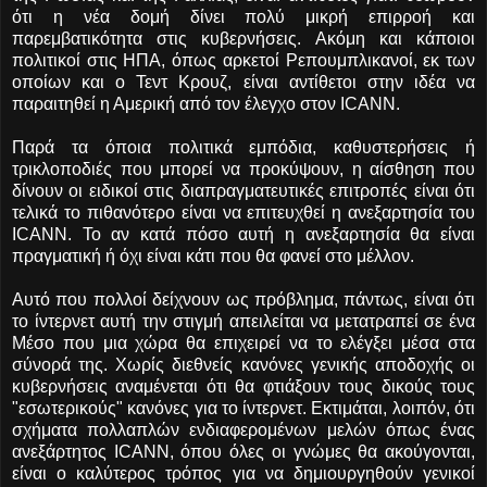
ότι η νέα δομή δίνει πολύ μικρή επιρροή και
παρεμβατικότητα στις κυβερνήσεις. Ακόμη και κάποιοι
πολιτικοί στις ΗΠΑ, όπως αρκετοί Ρεπουμπλικανοί, εκ των
οποίων και ο Τεντ Κρουζ, είναι αντίθετοι στην ιδέα να
παραιτηθεί η Αμερική από τον έλεγχο στον ICANN.
Παρά τα όποια πολιτικά εμπόδια, καθυστερήσεις ή
τρικλοποδιές που μπορεί να προκύψουν, η αίσθηση που
δίνουν οι ειδικοί στις διαπραγματευτικές επιτροπές είναι ότι
τελικά το πιθανότερο είναι να επιτευχθεί η ανεξαρτησία του
ICANN. Το αν κατά πόσο αυτή η ανεξαρτησία θα είναι
πραγματική ή όχι είναι κάτι που θα φανεί στο μέλλον.
Αυτό που πολλοί δείχνουν ως πρόβλημα, πάντως, είναι ότι
το ίντερνετ αυτή την στιγμή απειλείται να μετατραπεί σε ένα
Μέσο που μια χώρα θα επιχειρεί να το ελέγξει μέσα στα
σύνορά της. Χωρίς διεθνείς κανόνες γενικής αποδοχής οι
κυβερνήσεις αναμένεται ότι θα φτιάξουν τους δικούς τους
"εσωτερικούς" κανόνες για το ίντερνετ. Εκτιμάται, λοιπόν, ότι
σχήματα πολλαπλών ενδιαφερομένων μελών όπως ένας
ανεξάρτητος ICANN, όπου όλες οι γνώμες θα ακούγονται,
είναι ο καλύτερος τρόπος για να δημιουργηθούν γενικοί