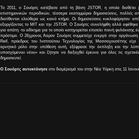
Το 2011, ο Σουόρτς κατέβασε από τη βάση JSTOR, η οποία διαθέτει 
επιστημονικών περιοδικών, τέσσερα εκατομμύρια δημοσιεύσεις, πολλές 
διατίθενται ελεύθερα ως κοινό κτήμα. Οι δημοσιεύσεις κυκλοφόρησαν από 
εξοργίζοντας το MIT και την JSTOR. Ο Σουόρτς συνελήφθη αλλά αφέθηκε
για απάτη -το αδίκημα για το οποίο κατηγορείται επισείει ποινή φυλάκισης 
πρόστιμο. Ο 26χρονος Άαρον Σουόρτς συμμετείχε ενεργά στην οργάνωση 
Reif, πρόεδρος του Ινστιτούτου Τεχνολογίας της Μασσαχουσέττης είχε
αρνητικό ρόλο στην υπόθεση αυτή, εξέφρασε την έκπληξη και την λύπ
υποσχόμενου νέου» και ζήτησε να διεξαχθεί έρευνα για όλες τις σχετι
δημοσιευτεί.
O Σουόρτς αυτοκτόνησε
στο διαμέρισμά του στην Νέα Υόρκη στις 11 Ιανου