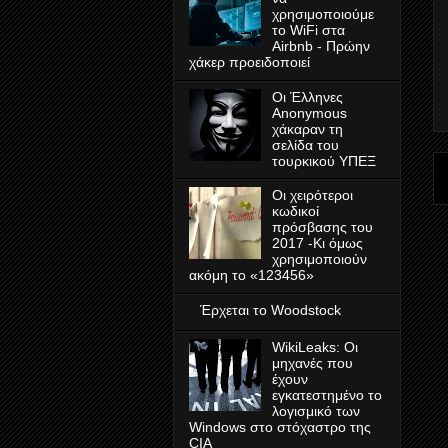
χρησιμοποιούμε
το WiFi στα
Airbnb - Πρώην
χάκερ προειδοποιεί
Οι Έλληνες
Anonymous
χάκαραν τη
σελίδα του
τουρκικού ΥΠΕΞ
Οι χειρότεροι
κωδικοί
πρόσβασης του
2017 -Κι όμως
χρησιμοποιούν
ακόμη το «123456»
Έρχεται το Woodstock
WikiLeaks: Οι
μηχανές που
έχουν
εγκατεστημένο το
λογισμικό των
Windows στο στόχαστρο της
CIA