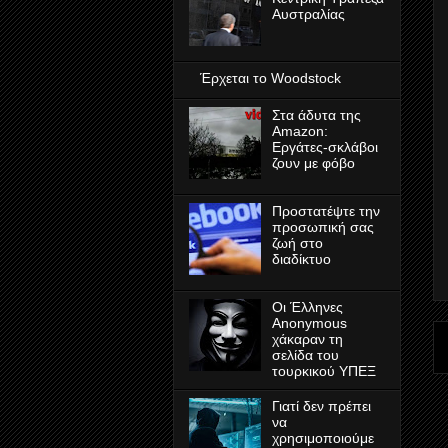
Αυστραλίας
Έρχεται το Woodstock
Στα άδυτα της
Amazon:
Εργάτες-σκλάβοι
ζουν με φόβο
Προστατέψτε την
προσωπική σας
ζωή στο
διαδίκτυο
Οι Έλληνες
Anonymous
χάκαραν τη
σελίδα του
τουρκικού ΥΠΕΞ
Γιατί δεν πρέπει
να
χρησιμοποιούμε