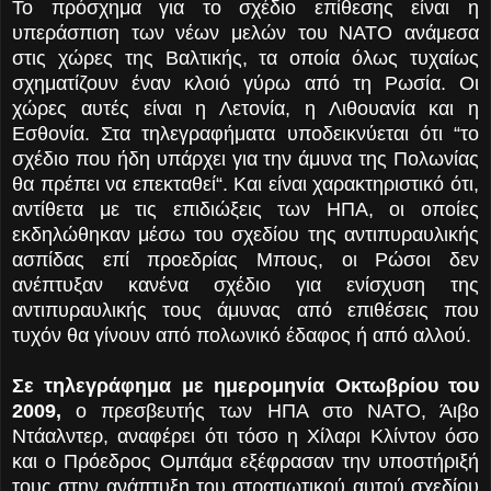
Το πρόσχημα για το σχέδιο επίθεσης είναι η
υπεράσπιση των νέων μελών του ΝΑΤΟ ανάμεσα
στις χώρες της Βαλτικής, τα οποία όλως τυχαίως
σχηματίζουν έναν κλοιό γύρω από τη Ρωσία. Οι
χώρες αυτές είναι η Λετονία, η Λιθουανία και η
Εσθονία. Στα τηλεγραφήματα υποδεικνύεται ότι “το
σχέδιο που ήδη υπάρχει για την άμυνα της Πολωνίας
θα πρέπει να επεκταθεί“. Και είναι χαρακτηριστικό ότι,
αντίθετα με τις επιδιώξεις των ΗΠΑ, οι οποίες
εκδηλώθηκαν μέσω του σχεδίου της αντιπυραυλικής
ασπίδας επί προεδρίας Μπους, οι Ρώσοι δεν
ανέπτυξαν κανένα σχέδιο για ενίσχυση της
αντιπυραυλικής τους άμυνας από επιθέσεις που
τυχόν θα γίνουν από πολωνικό έδαφος ή από αλλού.
Σε τηλεγράφημα με ημερομηνία Οκτωβρίου του
2009,
ο πρεσβευτής των ΗΠΑ στο ΝΑΤΟ, Άιβο
Ντάαλντερ, αναφέρει ότι τόσο η Χίλαρι Κλίντον όσο
και ο Πρόεδρος Ομπάμα εξέφρασαν την υποστήριξή
τους στην ανάπτυξη του στρατιωτικού αυτού σχεδίου